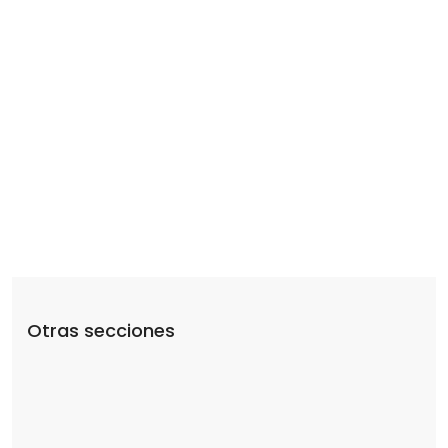
Municipal)
I - A - PLANES
ANUAL
2022
DE DESARROLLO
I - A - PLANES
ANUAL
2022
DE DESARROLLO
(Nacional,
Estatal,
Municipal)
Otras secciones